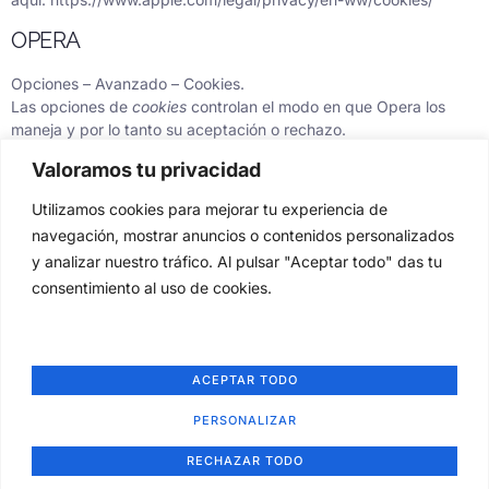
OPERA
Opciones – Avanzado – Cookies.
Las opciones de
cookies
controlan el modo en que Opera los
maneja y por lo tanto su aceptación o rechazo.
Valoramos tu privacidad
Para más información sobre Opera pulse
aquí:
https://help.opera.com/en/latest/security-and-
Utilizamos cookies para mejorar tu experiencia de
privacy/#clearBrowsingData
navegación, mostrar anuncios o contenidos personalizados
y analizar nuestro tráfico. Al pulsar "Aceptar todo" das tu
consentimiento al uso de cookies.
ACEPTAR TODO
PERSONALIZAR
Web diseñada por BATELA MARKETING · agencia de marketing digital
Aviso legal
Política de cookies
Política de privacidad
Accesibilidad
RECHAZAR TODO